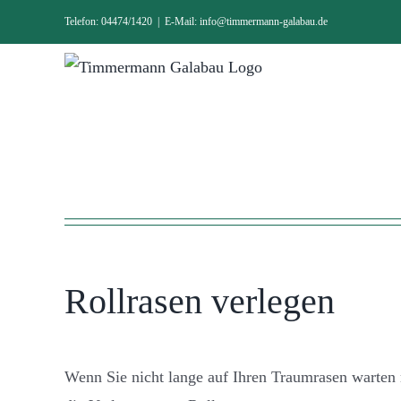
Zum
Telefon: 04474/1420
|
E-Mail: info@timmermann-galabau.de
Inhalt
springen
Rollrasen verlegen
Wenn Sie nicht lange auf Ihren Traumrasen warten 