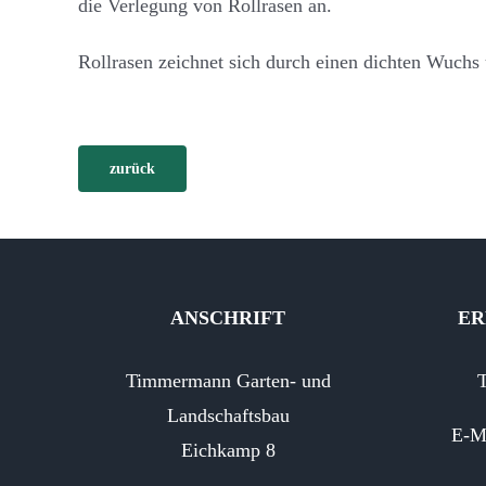
die Verlegung von Rollrasen an.
Rollrasen zeichnet sich durch einen dichten Wuchs 
zurück
ANSCHRIFT
ER
Timmermann Garten- und
T
Landschaftsbau
E-M
Eichkamp 8