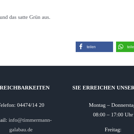
und das satte Grün aus.
teilen
teil
REICHBARKEITEN
SIE ERREICHEN UNSE
elefon: 04474/14 20
Montag – Donnersta
08:00 – 17:00 Uhr
ail:
info@timmermann-
galabau.de
Freitag: