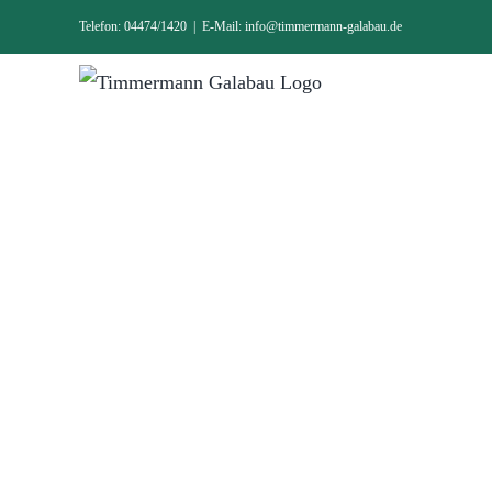
Zum
Telefon: 04474/1420
|
E-Mail: info@timmermann-galabau.de
Inhalt
springen