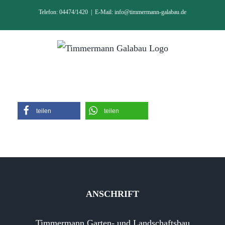
Zum
Telefon: 04474/1420
|
E-Mail: info@timmermann-galabau.de
Inhalt
springen
teilen
teilen
ANSCHRIFT
Timmermann Garten- und Landschaftsbau